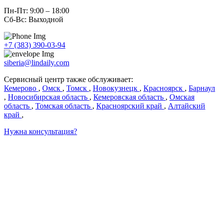
Пн-Пт: 9:00 – 18:00
Сб-Вс: Выходной
+7 (383) 390-03-94
siberia@lindaily.com
Сервисный центр также обслуживает:
Кемерово
,
Омск
,
Томск
,
Новокузнецк
,
Красноярск
,
Барнаул
,
Новосибирская область
,
Кемеровская область
,
Омская
область
,
Томская область
,
Красноярский край
,
Алтайский
край
,
Нужна консультация?