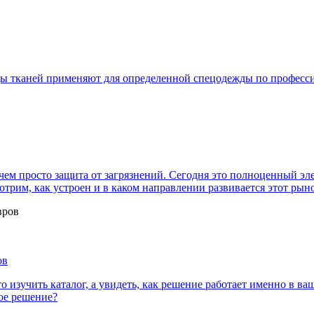
ды тканей применяют для определенной спецодежды по професс
ем просто защита от загрязнений. Сегодня это полноценный эле
отрим, как устроен и в каком направлении развивается этот рын
ов
о изучить каталог, а увидеть, как решение работает именно в 
ое решение?