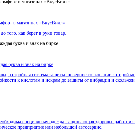
комфорт в магазинах «ВкусВилл»
о того, как берет в руки товар.
дая буква и знак на бирке
ы, а стройная система защиты, неверное толкование которой мо
йкости к кислотам и искрам до защиты от вибрации и скольжен
обходима специальная одежда, защищающая здоровье работников
мическое предприятие или небольшой автосервис.