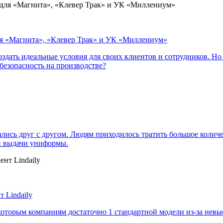
 для «Магнита», «Клевер Трак» и УК «Миллениум»
дать идеальные условия для своих клиентов и сотрудников. Но ка
 безопасность на производстве?
лись друг с другом. Людям приходилось тратить большое количе
 и выдачи униформы.
 Lindaily
оторым компаниям достаточно 1 стандартной модели из-за невы