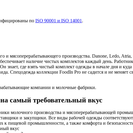
ртифицированы по
ISO 90001 и ISO 14001
.
о и мясоперерабатывающего производства. Danone, Ledo, Atria,
 обеспечивает наличие чистых комплектов каждый день. Работни
н знает, где взять чистый комплект одежды в начале дня и куда 
ида. Спецодежда коллекции FoodIn Pro не садится и не меняет с
абатывающие компании и молочные фабрики.
на самый требовательный вкус
ботники молочного производства и мясоперерабатывающей промы
ставщики и закупщики. Все виды рабочей одежды соответствую
ых к пищевой промышленности, а также комфорта и безопасност