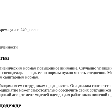
крем-супа и 240 роллов.
шленности
тва
гиеническим нормам повышенное внимание. Случайно упавший 
ие спецодежды — ведь ее по нормам нужно менять ежедневно. Мы
ем санитарным нормам.
ходима всем сотрудникам предприятия. Она должна соответство
 предприятие может самостоятельно обеспечить своих сотрудник
 широкий ассортимент моделей одежды для работников пищевой 
цодежде