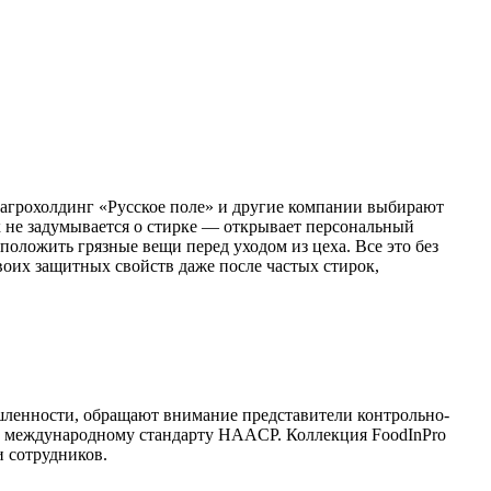
 агрохолдинг «Русское поле» и другие компании выбирают
к не задумывается о стирке — открывает персональный
положить грязные вещи перед уходом из цеха. Все это без
воих защитных свойств даже после частых стирок,
шленности, обращают внимание представители контрольно-
т международному стандарту HAACP. Коллекция FoodInPro
и сотрудников.