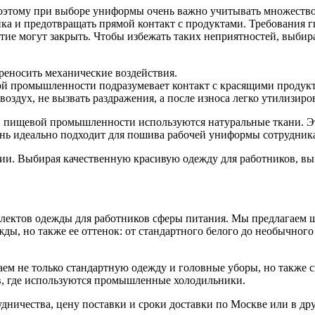
оэтому при выборе униформы очень важно учитывать множество
 и предотвращать прямой контакт с продуктами. Требования гиг
тие могут закрыть. Чтобы избежать таких неприятностей, выбир
реносить механические воздействия.
й промышленности подразумевает контакт с красящими продукт
воздух, не вызвать раздражения, а после износа легко утилизир
в пищевой промышленности используются натуральные ткани. Эт
ань идеально подходит для пошива рабочей униформы сотрудник
и. Выбирая качественную красивую одежду для работников, вы 
лектов одежды для работников сферы питания. Мы предлагаем ш
ды, но также ее оттенок: от стандартного белого до необычного
м не только стандартную одежду и головные уборы, но также с
в, где используются промышленные холодильники.
дничества, цену поставки и сроки доставки по Москве или в др